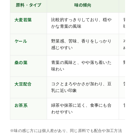
原料・タイプ
味の傾向
大麦若葉
比較的すっきりしており、穏や
青汁
かな青葉の風味
味が
ケール
野菜感、苦味、香りをしっかり
本格
感じやすい
める
桑の葉
青葉の風味と、やや落ち着いた
野菜
味わい
大豆配合
コクとまろやかさが加わり、豆
苦味
乳に近い印象
お茶系
緑茶や抹茶に近く、食事にも合
甘い
わせやすい
※味の感じ方には個人差があり、同じ原料でも配合や加工方法