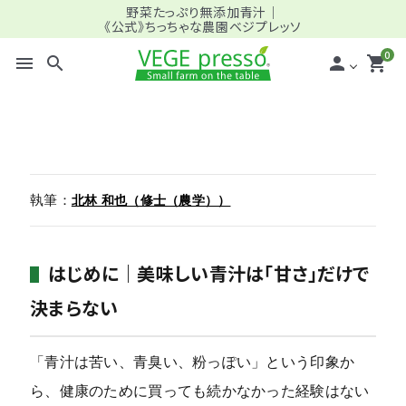
野菜たっぷり無添加青汁｜
《公式》ちっちゃな農園ベジプレッソ
0
menu
search
person
shopping_cart
search
執筆：
北林 和也（修士（農学））
meeting_room
person
ログイン
新規会員登録
全商品一覧
はじめに｜美味しい青汁は「甘さ」だけで
＿バリュー (定期) ファミリー向け
決まらない
＿スタンダード (定期) ミドル・シニア向け
「青汁は苦い、青臭い、粉っぽい」という印象か
ら、健康のために買っても続かなかった経験はない
＿パーソナライズ (定期) プロ仕様