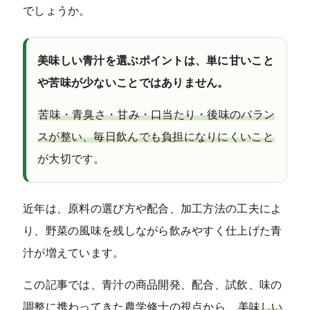
でしょうか。
＿定期コース(上記3つ)のおためしセット
＿店頭販売の青汁(単回)
美味しい青汁を選ぶポイントは、単に甘いこと
や苦味が少ないことではありません。
ABOUT US
苦味・青臭さ・甘み・口当たり・後味のバラン
キャンペーン
スが整い、毎日飲んでも負担になりにくいこと
が大切です。
BLOG
CONCEPT
近年は、原料の選び方や配合、加工方法の工夫によ
り、野菜の風味を残しながら飲みやすく仕上げた青
FAQ・お問い合わせ
汁が増えています。
close
この記事では、青汁の商品開発、配合、試飲、味の
調整に携わってきた農学修士の視点から、
美味しい