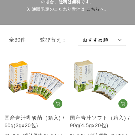
の場合、
送料は無料
です。
3. 通販限定のこだわり青汁は
こちら
へ。
＿定期コース(上記3つ)のおためしセット
＿店頭販売の青汁(単回)
全30件
並び替え：
ABOUT US
キャンペーン
BLOG
CONCEPT
FAQ・お問い合わせ
close
国産青汁乳酸菌（箱入) /
国産青汁ソフト（箱入) /
60g(3gx20包)
90g(4.5gx20包)