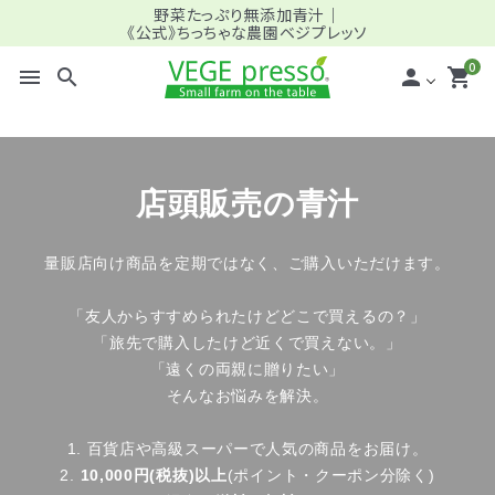
野菜たっぷり無添加青汁｜
《公式》ちっちゃな農園ベジプレッソ
0
menu
search
person
shopping_cart
search
店頭販売の青汁
meeting_room
person
ログイン
新規会員登録
量販店向け商品を定期ではなく、ご購入いただけます。
全商品一覧
「友人からすすめられたけどどこで買えるの？」
「旅先で購入したけど近くで買えない。」
＿バリュー (定期) ファミリー向け
「遠くの両親に贈りたい」
そんなお悩みを解決。
＿スタンダード (定期) ミドル・シニア向け
1. 百貨店や高級スーパーで人気の商品をお届け。
2.
10,000円(税抜)以上
(ポイント・クーポン分除く)
＿パーソナライズ (定期) プロ仕様