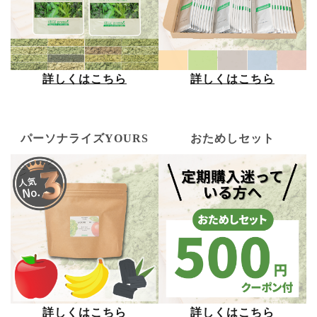
＿定期コース(上記3つ)のおためしセット
＿店頭販売の青汁(単回)
詳しくはこちら
詳しくはこちら
ABOUT US
キャンペーン
パーソナライズYOURS
おためしセット
BLOG
CONCEPT
FAQ・お問い合わせ
close
詳しくはこちら
詳しくはこちら