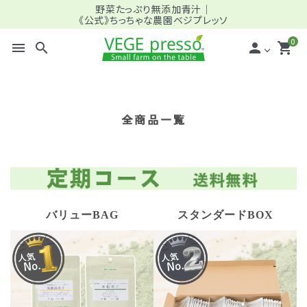
野菜たっぷり無添加青汁｜
《公式》ちっちゃな農園ベジプレッソ
0
menu
search
person
shopping_cart
search
全商品一覧
meeting_room
person
ログイン
新規会員登録
全商品一覧
バリューBAG
スタンダードBOX
＿バリュー (定期) ファミリー向け
＿スタンダード (定期) ミドル・シニア向け
＿パーソナライズ (定期) プロ仕様