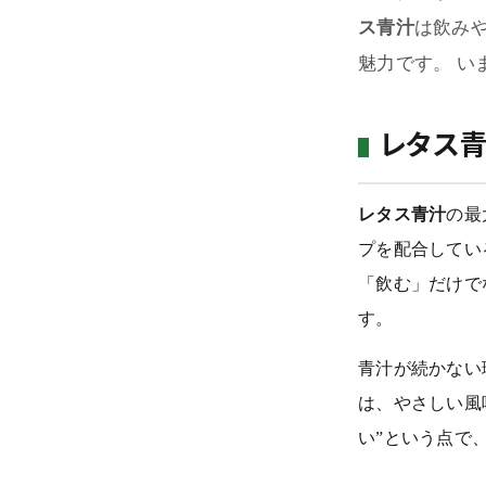
＿スタンダード (定期) ミドル・シニア向け
ス青汁
は飲み
魅力です。 い
＿パーソナライズ (定期) プロ仕様
＿定期コース(上記3つ)のおためしセット
レタス青
＿店頭販売の青汁(単回)
レタス青汁
の最
ABOUT US
プを配合してい
「飲む」だけで
キャンペーン
す。
BLOG
青汁が続かない
は、やさしい風
CONCEPT
い”という点で
FAQ・お問い合わせ