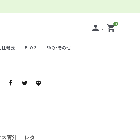
0
person
shopping_cart
会社概要
BLOG
FAQ・その他
ア
タス青汁
。
レタ