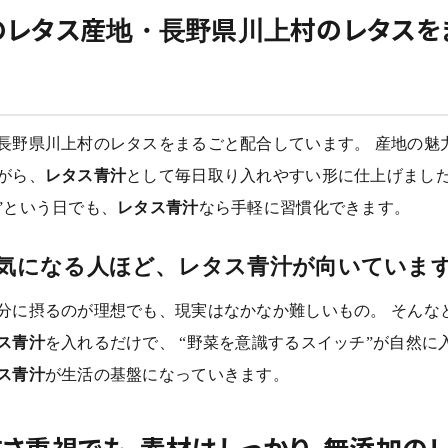
のレタス産地・長野県川上村のレタスを
長野県川上村のレタスをまるごと配合しています。 産地の魅
がら、
レタス青汁
として毎日取り入れやすい形に仕上げました
”という日でも、
レタス青汁
なら手軽に習慣化できます。
気になる人ほど、レタス青汁が向いていま
分に摂るのが理想でも、現実はなかなか難しいもの。 そんな
ス青汁
を入れるだけで、 “野菜を意識するスイッチ”が自然に
ス青汁
が生活の基盤になっていきます。