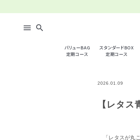
menu
search
バリューBAG
スタンダードBOX
定期コース
定期コース
search
2026.01.09
meeting_room
person
ログイン
新規会員登録
【レタス
全商品一覧
＿バリュー (定期) ファミリー向け
「レタスが丸