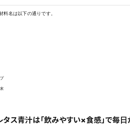
材料名は以下の通りです。
プ
末
レタス青汁は「飲みやすい×食感」で毎日