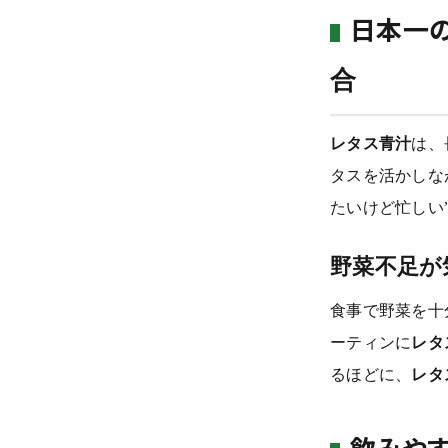
日本一
close
合
レタス青汁
は、
タスを活かしな
たいけど忙しい
野菜不足が
食事で野菜を十
ーティンに
レタ
るほどに、
レタ