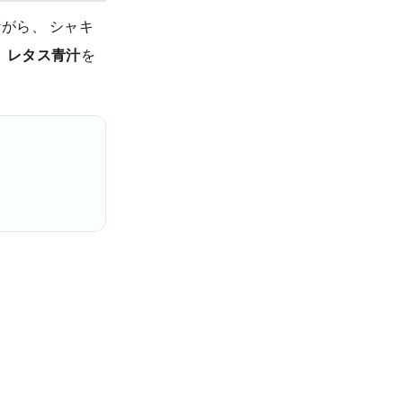
がら、 シャキ
、
レタス青汁
を