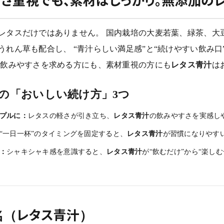
さ重視でも、素材はしっかり。無添加の
レタスだけではありません。 国内栽培の大麦若葉、緑茶、大
うれん草も配合し、 “青汁らしい満足感”と“続けやすい飲み口
、飲みやすさを求める方にも、素材重視の方にも
レタス青汁
は
の「おいしい続け方」3つ
プルに：
レタスの軽さが引き立ち、
レタス青汁
の飲みやすさを実感し
“一日一杯”のタイミングを固定すると、
レタス青汁
が習慣になりやす
：
シャキシャキ感を意識すると、
レタス青汁
が“飲むだけ”から“楽し
名（レタス青汁）