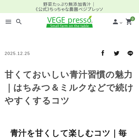
野菜たっぷり無添加青汁｜
《公式》ちっちゃな農園ベジプレッソ
0
menu
search
person
shopping_cart
search
2025.12.25
meeting_room
person
ログイン
新規会員登録
甘くておいしい青汁習慣の魅力
｜はちみつ＆ミルクなどで続け
全商品一覧
やすくするコツ
＿バリュー (定期) ファミリー向け
＿スタンダード (定期) ミドル・シニア向け
青汁を甘くして楽しむコツ｜毎
＿パーソナライズ (定期) プロ仕様