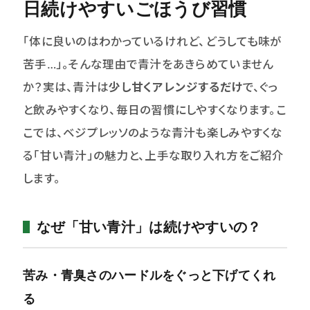
日続けやすいごほうび習慣
＿定期コース(上記3つ)のおためしセット
「体に良いのはわかっているけれど、どうしても味が
＿店頭販売の青汁(単回)
苦手…」。そんな理由で青汁をあきらめていません
か？実は、青汁は
少し甘くアレンジするだけ
で、ぐっ
ABOUT US
と飲みやすくなり、毎日の習慣にしやすくなります。こ
キャンペーン
こでは、ベジプレッソのような青汁も楽しみやすくな
る「甘い青汁」の魅力と、上手な取り入れ方をご紹介
BLOG
します。
CONCEPT
なぜ「甘い青汁」は続けやすいの？
FAQ・お問い合わせ
close
苦み・青臭さのハードルをぐっと下げてくれ
る