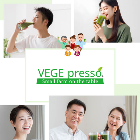
＿定期コース(上記3つ)のおためしセット
＿店頭販売の青汁(単回)
ABOUT US
キャンペーン
BLOG
CONCEPT
FAQ・お問い合わせ
close