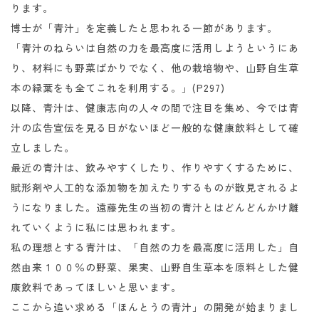
ります。
博士が「青汁」を定義したと思われる一節があります。
「青汁のねらいは自然の力を最高度に活用しようというにあ
り、材料にも野菜ばかりでなく、他の栽培物や、山野自生草
本の緑葉をも全てこれを利用する。」(P297)
以降、青汁は、健康志向の人々の間で注目を集め、今では青
汁の広告宣伝を見る日がないほど一般的な健康飲料として確
立しました。
最近の青汁は、飲みやすくしたり、作りやすくするために、
賦形剤や人工的な添加物を加えたりするものが散見されるよ
うになりました。遠藤先生の当初の青汁とはどんどんかけ離
れていくように私には思われます。
私の理想とする青汁は、「自然の力を最高度に活用した」自
然由来１００％の野菜、果実、山野自生草本を原料とした健
康飲料であってほしいと思います。
ここから追い求める「ほんとうの青汁」の開発が始まりまし