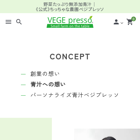
野菜たっぷり無添加青汁｜
《公式》ちっちゃな農園ベジプレッソ
0
menu
search
person
shopping_cart
search
CONCEPT
meeting_room
person
ログイン
新規会員登録
創業の想い
青汁への想い
全商品一覧
パーソナライズ青汁ベジプレッソ
＿バリュー (定期) ファミリー向け
＿スタンダード (定期) ミドル・シニア向け
＿パーソナライズ (定期) プロ仕様