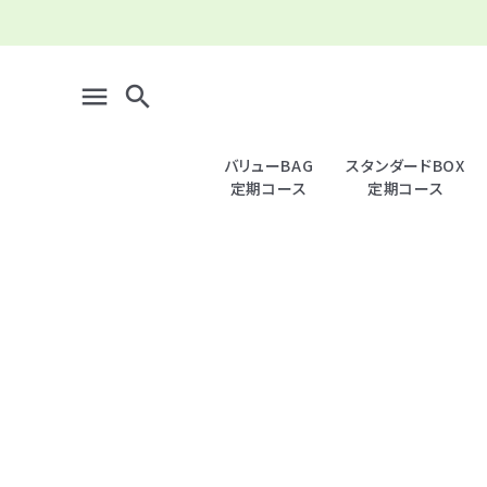
menu
search
バリューBAG
スタンダードBOX
定期コース
定期コース
search
meeting_room
person
ログイン
新規会員登録
全商品一覧
＿バリュー (定期) ファミリー向け