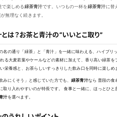
覚で楽しめる
緑茶青汁
です。いつもの一杯を
緑茶青汁
に替
慣が無理なく続きます。
とは？お茶と青汁の“いいとこ取り”
の名の通り「緑茶」と「青汁」を一緒に味わえる、ハイブリ
われる大麦若葉やケールなどの素材に加えて、香り高い緑茶を
しい栄養感と、お茶らしいすっきりした飲み口を同時に楽しめ
飲みにくそう」と感じていた方でも、
緑茶青汁
なら 普段の食
に取り入れやすいのが特長です。 食事と一緒に、ほっとひと
青汁
を選べます。
汁のうれしいポイント