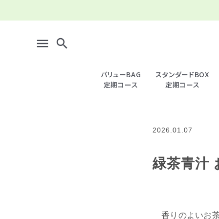
menu
search
バリューBAG
スタンダードBOX
定期コース
定期コース
search
2026.01.07
meeting_room
person
ログイン
新規会員登録
緑茶青汁
全商品一覧
＿バリュー (定期) ファミリー向け
香りのよいお