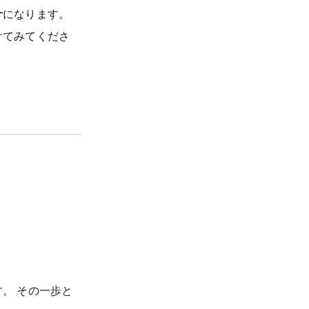
汁
になります。
けてみてくださ
。 その一歩と