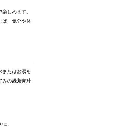
中楽しめます。
れば、気分や体
水またはお湯を
好みの
緑茶青汁
りに。