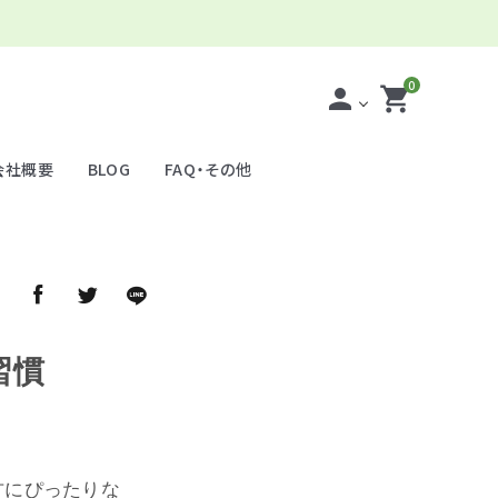
0
person
shopping_cart
会社概要
BLOG
FAQ・その他
ア
習慣
方にぴったりな