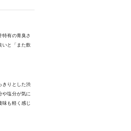
汁特有の青臭さ
良いと「また飲
っきりとした渋
分や塩分が気に
後味も軽く感じ