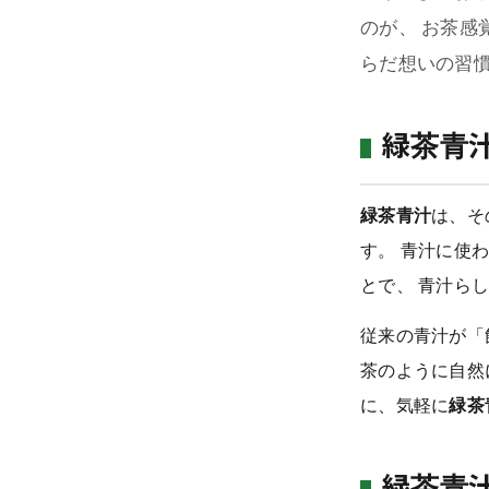
＿スタンダード (定期) ミドル・シニア向け
のが、 お茶感
らだ想いの習
＿パーソナライズ (定期) プロ仕様
＿定期コース(上記3つ)のおためしセット
緑茶青汁
＿店頭販売の青汁(単回)
緑茶青汁
は、そ
ABOUT US
す。 青汁に使
とで、 青汁ら
キャンペーン
従来の青汁が「
BLOG
茶のように自然
に、気軽に
緑茶
CONCEPT
FAQ・お問い合わせ
緑茶青