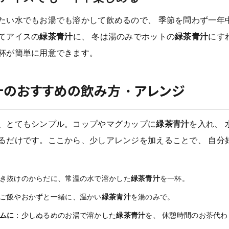
たい水でもお湯でも溶かして飲めるので、 季節を問わず一年
てアイスの
緑茶青汁
に、 冬は湯のみでホットの
緑茶青汁
にす
杯が簡単に用意できます。
汁のおすすめの飲み方・アレンジ
、とてもシンプル。コップやマグカップに
緑茶青汁
を入れ、 
るだけです。ここから、少しアレンジを加えることで、 自分
き抜けのからだに、常温の水で溶かした
緑茶青汁
を一杯。
ご飯やおかずと一緒に、温かい
緑茶青汁
を湯のみで。
ムに
：少しぬるめのお湯で溶かした
緑茶青汁
を、 休憩時間のお茶代わ