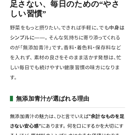
足さない、毎日のための“やさ
＿定期コース(上記3つ)のおためしセット
しい習慣”
＿店頭販売の青汁(単回)
野菜をもっと摂りたい。できれば手軽に、でも
中身は
シンプルに
――。 そんな気持ちに寄り添ってくれる
ABOUT US
のが「無添加青汁」です。香料・着色料・保存料など
キャンペーン
を入れず、 素材の良さをそのまま活かす発想は、忙
しい毎日でも続けやすい健康習慣の味方になりま
BLOG
す。
CONCEPT
無添加青汁が選ばれる理由
FAQ・お問い合わせ
無添加青汁の魅力は、ひと言でいえば
“余計なものを足
close
さない安心感”
にあります。 何を口にするかを大切にす